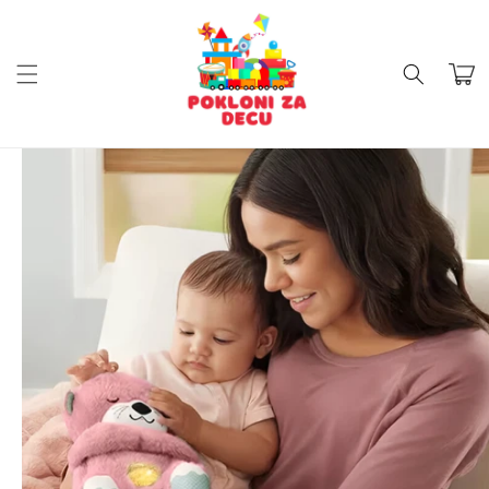
Skip to
content
Cart
Skip to
product
information