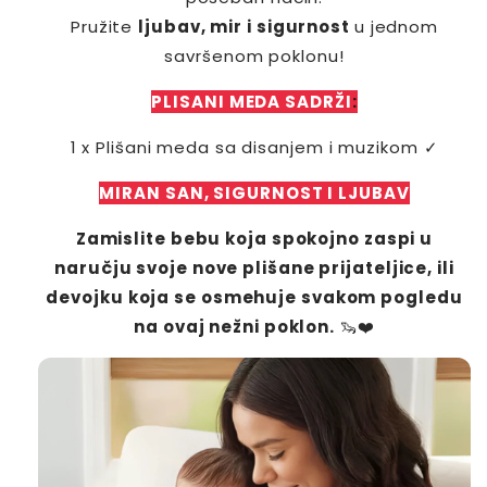
Pružite
ljubav, mir i sigurnost
u jednom
savršenom poklonu!
PLISANI MEDA SADRŽI
:
1 x Plišani meda sa disanjem i muzikom ✓
MIRAN SAN, SIGURNOST I LJUBAV
Zamislite bebu koja spokojno zaspi u
naručju svoje nove plišane prijateljice, ili
devojku koja se osmehuje svakom pogledu
na ovaj nežni poklon.
🦦❤️