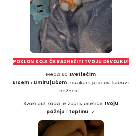
POKLON KOJI ĆE RAZNEŽITI TVOJU DEVOJKU!
Meda sa
svetlećim
srcem
i
umirujućom
muzikom prenosi ljubav i
nežnost.
Svaki put kada je zagrli, osetiće
tvoju
pažnju
i
toplinu
. ✓