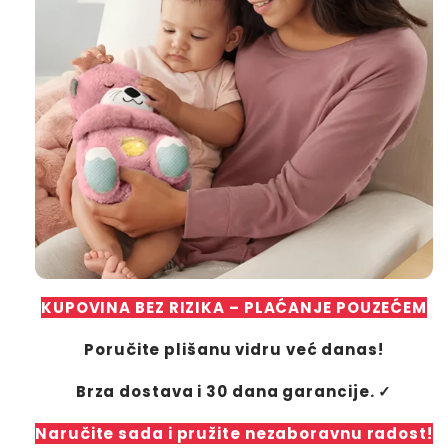
KUPOVINA BEZ RIZIKA – PLAĆANJE POUZEĆEM
Poručite plišanu vidru već danas!
Brza dostava i 30 dana garancije. ✓
Naručite sada i pružite nezaboravnu radost!