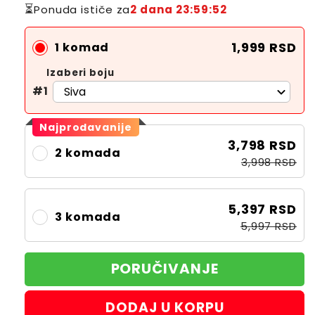
⏳
Ponuda ističe za
2 dana 23:59:51
1,999 RSD
1 komad
Izaberi boju
#1
Najprodavanije
3,798 RSD
2 komada
3,998 RSD
5,397 RSD
3 komada
5,997 RSD
PORUČIVANJE
DODAJ U KORPU