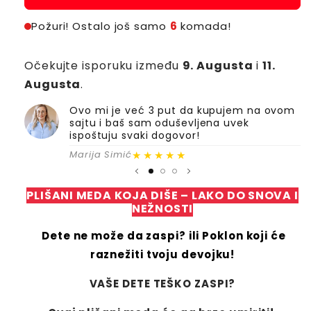
Požuri! Ostalo još samo
6
komada!
Očekujte isporuku između
9. Augusta
i
11.
Augusta
.
Ovo mi je već 3 put da kupujem na ovom
sajtu i baš sam oduševljena uvek
ispoštuju svaki dogovor!
★★★★★
Marija Simić
PLIŠANI MEDA KOJA DIŠE – LAKO DO SNOVA I
NEŽNOSTI
Dete ne može da zaspi? ili Poklon koji će
raznežiti tvoju devojku!
VAŠE DETE TEŠKO ZASPI?