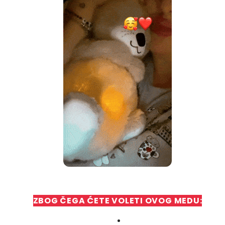
ZBOG ČEGA ĆETE VOLETI OVOG MEDU: