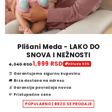
Plišani Meda - LAKO DO
SNOVA I NEŽNOSTI
1,999 RSD
Regular
Sale
4,340 RSD
Ušteda
53
%
price
price
🧾
Garantujemo sigurnu kupovinu
🚚
Brza dostava na adresu
💰
Garancija povraćaja novca
💸
Pristupačne cene
POPULARNO | BRZO SE PRODAJE