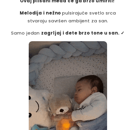
Ovaj plišani meda će ga brzo umiriti!
Melodija i nežno
pulsirajuće svetlo srca
stvaraju savršen ambijent za san.
Samo jedan
zagrljaj i dete brzo tone u san. ✓