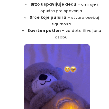
Brzo uspavljuje decu
– umiruje i
opušta pre spavanja.
Srce koje pulsira
– stvara osećaj
sigurnosti.
Savršen poklon
– za dete ili voljenu
osobu.