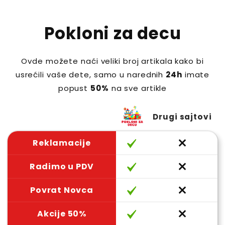
Pokloni za decu
Ovde možete naći veliki broj artikala kako bi
usrećili vaše dete, samo u narednih
24h
imate
popust
50%
na sve artikle
Drugi sajtovi
Reklamacije
Radimo u PDV
Povrat Novca
Akcije 50%