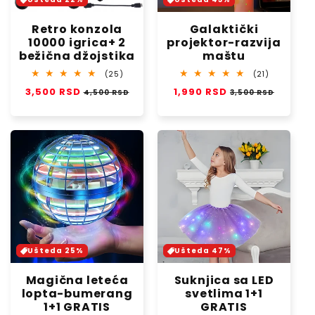
Retro konzola
Galaktički
10000 igrica+ 2
projektor-razvija
bežična džojstika
maštu
25
21
(25)
(21)
total
total
Regular
3,500 RSD
Sale
Regular
1,990 RSD
Sale
4,500 RSD
3,500 RSD
reviews
reviews
price
price
price
price
Ušteda 25%
Ušteda 47%
Magična leteća
Suknjica sa LED
lopta-bumerang
svetlima 1+1
1+1 GRATIS
GRATIS