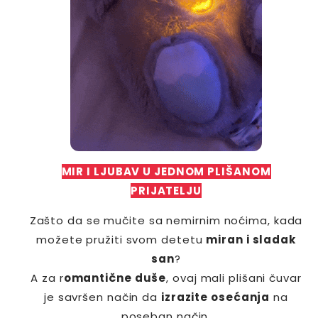
MIR I LJUBAV U JEDNOM PLIŠANOM
PRIJATELJU
Zašto da se mučite sa nemirnim noćima, kada
možete pružiti svom detetu
miran i sladak
san
?
A za r
omantične duše
, ovaj mali plišani čuvar
je savršen način da
izrazite osećanja
na
poseban način.