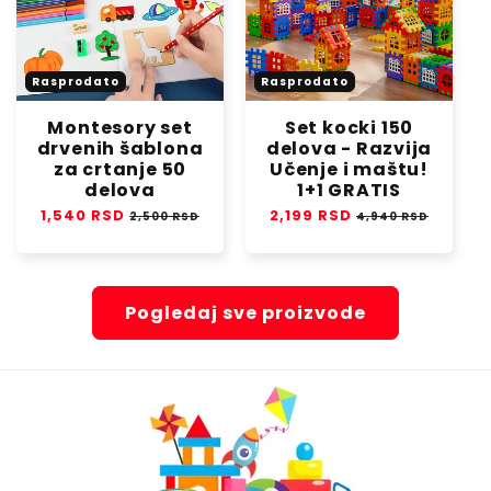
Rasprodato
Rasprodato
Montesory set
Set kocki 150
drvenih šablona
delova - Razvija
za crtanje 50
Učenje i maštu!
delova
1+1 GRATIS
Regular
1,540 RSD
Sale
Regular
2,199 RSD
Sale
2,500 RSD
4,940 RSD
price
price
price
price
Pogledaj sve proizvode